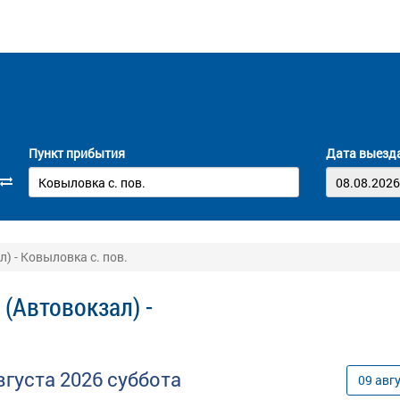
Пункт прибытия
Дата выезд
) - Ковыловка с. пов.
(Автовокзал) -
вгуста
2026
суббота
09
авг