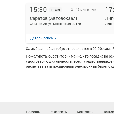
15:30
17
2 ч 15 мин в пути
10 авг
Саратов (Автовокзал)
Лип
На данной странице вы можете ознакомиться с расп
Саратов АВ, ул. Московская, д. 170
Липовка с. стоимостью от 620 рублей.
Ежедневно по маршруту Саратов (Автовокзал) - Липо
Детали рейса
Перевозку пассажиров по данному направлению ос
Самый ранний автобус отправляется в 09:00, самый 
Пожалуйста, обратите внимание, что посадка на р
удостоверяющих личность, всех путешественников 
распечатывать посадочный электронный билет буде
Помощь
Реквизиты
Контакты
Польз