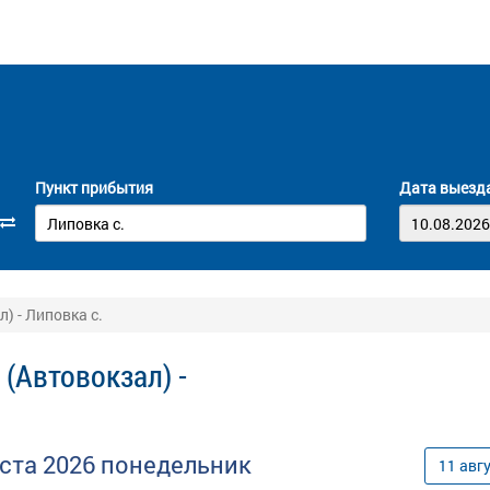
Пункт прибытия
Дата выезд
) - Липовка с.
(Автовокзал) -
уста
2026
понедельник
11
авг