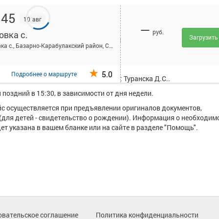
:45
10 авг
—
руб.
овка с.
Загрузить
исанием и купить билет онлайн на автобус Саратов (Автовокзал) -
Липовка с., Базарно-Карабулакский район, Саратовская область
вка с. курсирует в среднем 2 рейса.
5.0
Подробнее
о маршруте
уществляют следующие перевозчики: Туранска Д.С..
поздний в 15:30, в зависимости от дня недели.
ейс осуществляется при предъявлении оригиналов документов,
(для детей - свидетельство о рождении). Информация о необходим
т указана в вашем бланке или на сайте в разделе "Помощь".
овательское соглашение
Политика конфиденциальности