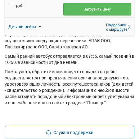
—
купить билет онлайн на автобус Саратов (Автовокзал) -
руб.
Михайловка с..
Загрузить цену
Ежедневно по маршруту Саратов (Автовокзал) - Михайловка с.
курсирует в среднем 5 рейсов.
Подробнее
Детали рейса
о маршруте
Перевозку пассажиров по данному направлению
осуществляют следующие перевозчики: БПАК ООО,
Пассажиртранс ООО, СарАвтовокзал АО.
Самый ранний автобус отправляется в 07:55, самый поздний в
16:50, в зависимости от дня недели.
Пожалуйста, обратите внимание, что посадка на рейс
осуществляется при предъявлении оригиналов документов,
удостоверяющих личность, всех путешественников (для детей
- свидетельство о рождении). Информация о необходимости
распечатывать посадочный электронный билет будет указана
в вашем бланке или на сайте в разделе "Помощь".
Служба поддержки