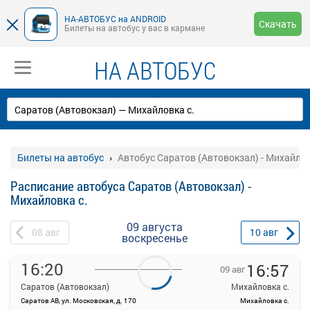
НА-АВТОБУС на ANDROID
Скачать
Билеты на автобус у вас в кармане
НА АВТОБУС
Билеты на автобус
Автобус Саратов (Автовокзал) - Михайлов
Расписание автобуса Саратов (Автовокзал) -
Михайловка с.
09 августа
08
авг
10
авг
воскресенье
16:20
16:57
09 авг
Саратов (Автовокзал)
Михайловка с.
Саратов АВ, ул. Московская, д. 170
Михайловка с.
На данной странице вы можете ознакомиться с расписанием и