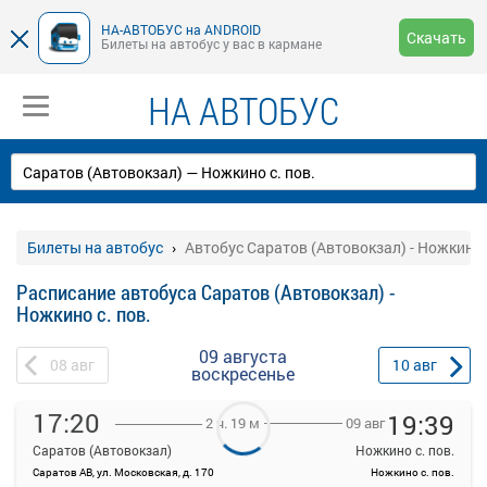
НА-АВТОБУС на ANDROID
Скачать
Билеты на автобус у вас в кармане
НА АВТОБУС
Билеты на автобус
Автобус Саратов (Автовокзал) - Ножкино с
Расписание автобуса Саратов (Автовокзал) -
Ножкино с. пов.
09 августа
08
авг
10
авг
воскресенье
17:20
19:39
09 авг
2 ч. 19 м
Саратов (Автовокзал)
Ножкино с. пов.
Саратов АВ, ул. Московская, д. 170
Ножкино с. пов.
На данной странице вы можете ознакомиться с расписанием и