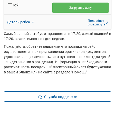
—
купить билет онлайн на автобус Саратов (Автовокзал) -
руб.
Ножкино с. пов..
Загрузить цену
Перевозку пассажиров по данному направлению
осуществляют следующие перевозчики: Лопатинское ПАТП
Подробнее
Детали рейса
о маршруте
ООО.
Самый ранний автобус отправляется в 17:20, самый поздний в
17:20, в зависимости от дня недели.
Пожалуйста, обратите внимание, что посадка на рейс
осуществляется при предъявлении оригиналов документов,
удостоверяющих личность, всех путешественников (для детей
- свидетельство о рождении). Информация о необходимости
распечатывать посадочный электронный билет будет указана
в вашем бланке или на сайте в разделе "Помощь".
Служба поддержки