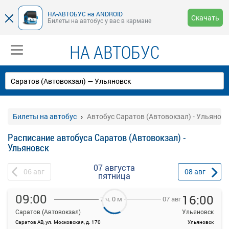
НА-АВТОБУС на ANDROID
Скачать
Билеты на автобус у вас в кармане
НА АВТОБУС
Билеты на автобус
Автобус Саратов (Автовокзал) - Ульяновс
Расписание автобуса Саратов (Автовокзал) -
Ульяновск
07 августа
06
авг
08
авг
пятница
09:00
16:00
07 авг
7 ч. 0 м
Саратов (Автовокзал)
Ульяновск
Саратов АВ, ул. Московская, д. 170
Ульяновск
На данной странице вы можете ознакомиться с расписанием и