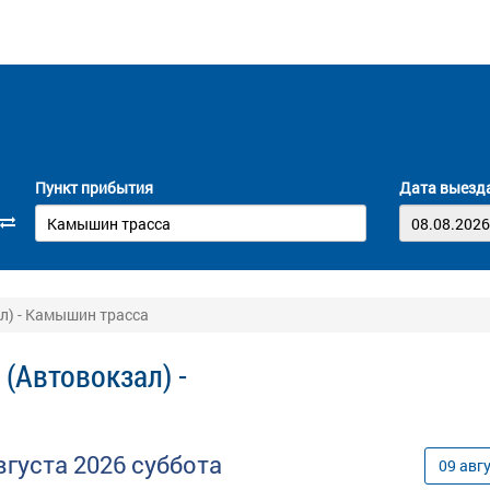
Пункт прибытия
Дата выезд
л) - Камышин трасса
(Автовокзал) -
вгуста
2026
суббота
09
авг