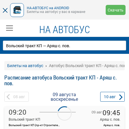
НА-АВТОБУС на ANDROID
Скачать
Билеты на автобус у вас в кармане
НА АВТОБУС
Билеты на автобус
Автобус Вольский тракт КП - Аряш с. пов.
Расписание автобуса Вольский тракт КП - Аряш с.
пов.
09 августа
08
авг
10
авг
воскресенье
09:20
09:45
09 авг
Вольский тракт КП
Аряш с. пов.
Вольский тракт КП (пр-кт Строителей, 84А)
Аряш с. пов.