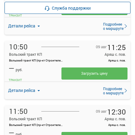
—
руб.
Служба поддержки
Загрузить цену
ТРАНЗИТ
Подробнее
Детали рейса
о маршруте
10:50
11:25
09 авг
Вольский тракт КП
Аряш с. пов.
Вольский тракт КП (пр-кт Строителей, 84А)
Аряш с. пов.
—
руб.
Загрузить цену
ТРАНЗИТ
Подробнее
Детали рейса
о маршруте
11:50
12:30
09 авг
Вольский тракт КП
Аряш с. пов.
Вольский тракт КП (пр-кт Строителей, 84А)
Аряш с. пов.
—
руб.