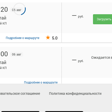
:20
06 авг
—
руб.
тай
Загрузить
й КП
5.0
Подробнее
о маршруте
:00
06 авг
Ожидается в
—
руб.
тай
й КП
Подробнее
о маршруте
овательское соглашение
Политика конфиденциальности