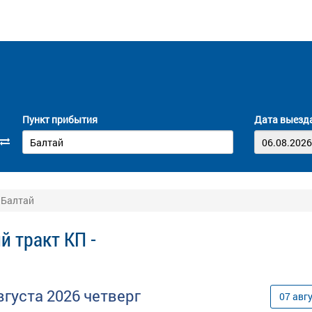
Пункт прибытия
Дата выезд
 Балтай
й тракт КП -
вгуста
2026
четверг
07
авг