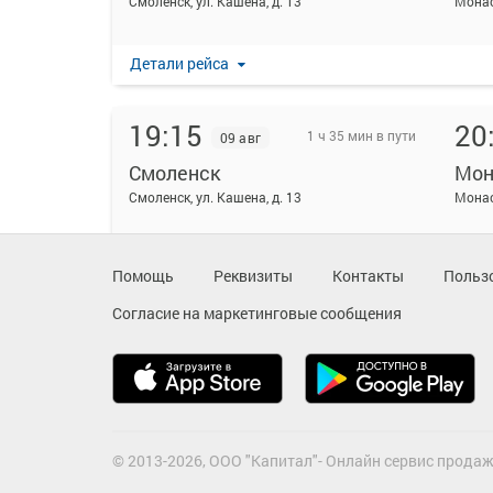
Смоленск, ул. Кашена, д. 13
Мона
Детали рейса
19:15
20
1 ч 35 мин в пути
09 авг
Смоленск
Мон
Смоленск, ул. Кашена, д. 13
Мона
Детали рейса
Помощь
Реквизиты
Контакты
Польз
Согласие на маркетинговые сообщения
20:35
22
1 ч 35 мин в пути
09 авг
Смоленск
Мон
Смоленск, ул. Кашена, д. 13
Мона
Детали рейса
© 2013-2026, ООО "Капитал"- Онлайн сервис продаж