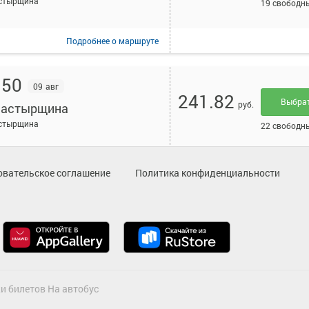
стырщина
19 свободн
Подробнее
о маршруте
:50
09 авг
241.82
Выбра
руб.
астырщина
стырщина
22 свободн
Подробнее
о маршруте
овательское соглашение
Политика конфиденциальности
:10
09 авг
241.82
Выбра
руб.
астырщина
стырщина
22 свободн
Подробнее
о маршруте
и билетов На автобус