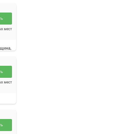
ть
ина
ых мест
рщина,
ть
ости
ых мест
ть