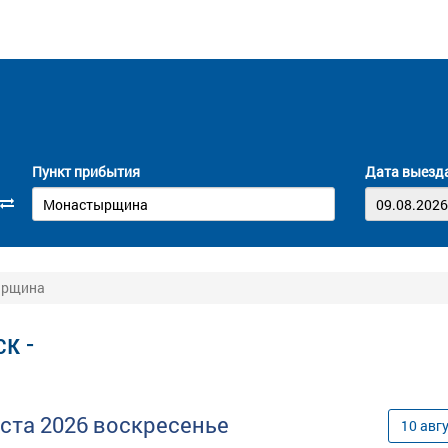
Пункт прибытия
Дата выезд
ырщина
к -
уста
2026
воскресенье
10
авг