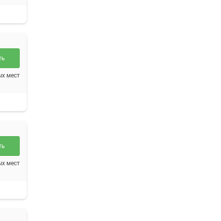
ть
ых мест
ть
ых мест