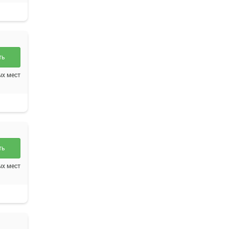
ть
ых мест
ть
ых мест