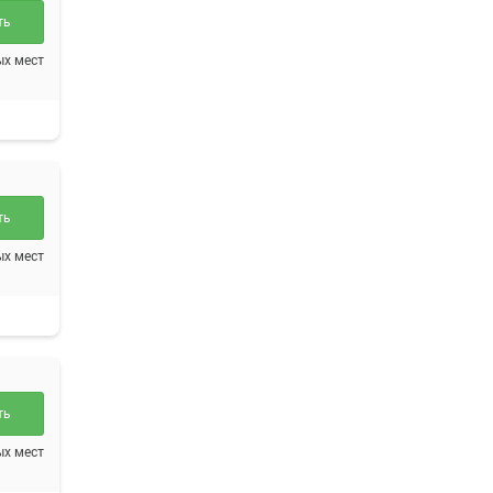
ть
ых мест
ть
ых мест
ть
ых мест