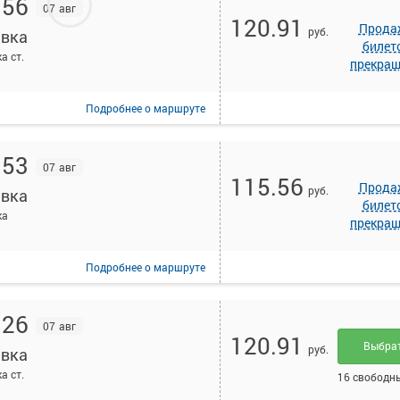
:56
07 авг
120.91
Прода
руб.
вка
билет
а ст.
прекра
Подробнее
о маршруте
:53
07 авг
115.56
Прода
руб.
вка
билет
ка
прекра
Подробнее
о маршруте
:26
07 авг
120.91
Выбра
руб.
вка
а ст.
16 свободн