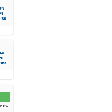
жа
ов
щена
жа
ов
щена
ть
ых мест