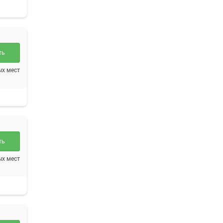
ть
ых мест
ть
ых мест