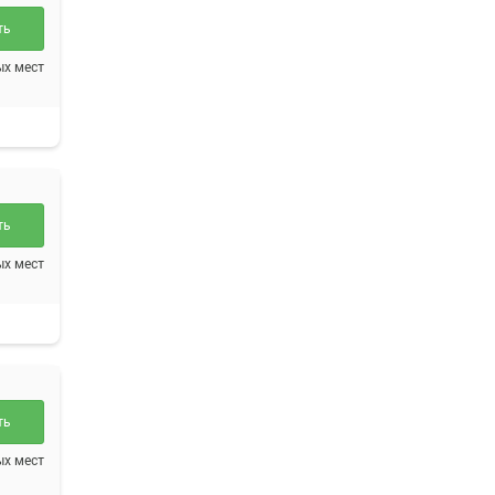
ть
ых мест
ть
ых мест
ть
ых мест