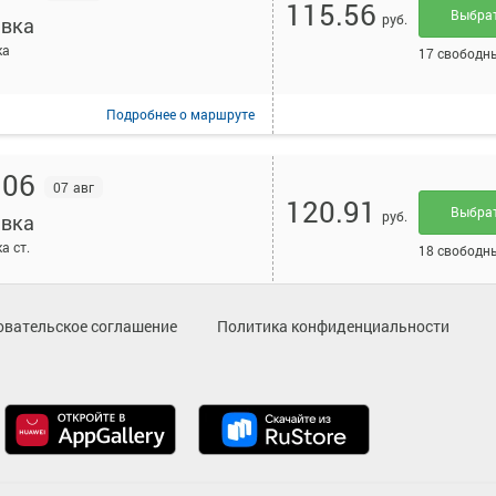
115.56
Выбра
руб.
вка
ка
17 свободн
Подробнее
о маршруте
:06
07 авг
120.91
Выбра
руб.
вка
а ст.
18 свободн
Подробнее
о маршруте
овательское соглашение
Политика конфиденциальности
:03
07 авг
115.56
Выбра
руб.
вка
ка
18 свободн