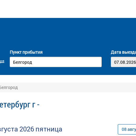
Пункт прибытия
Дата выезд
 Белгород
тербург г -
вгуста
2026
пятница
08
авг