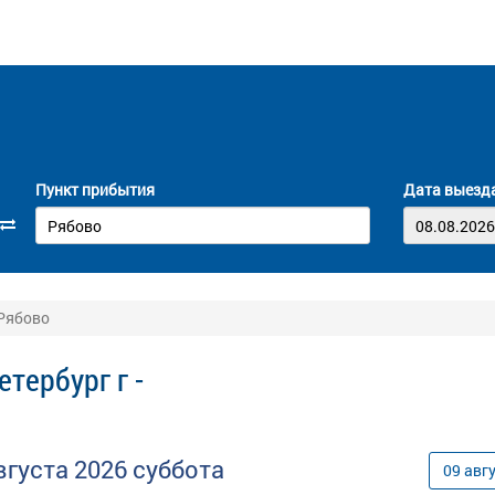
Пункт прибытия
Дата выезд
 Рябово
тербург г -
вгуста
2026
суббота
09
авг