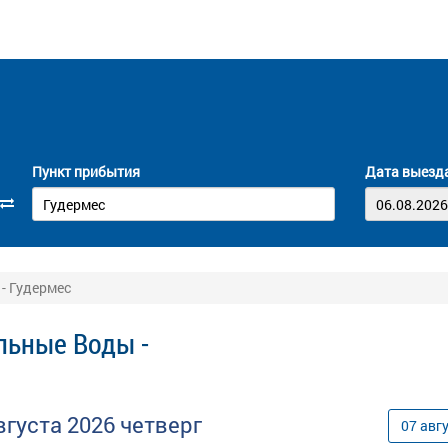
Пункт прибытия
Дата выезд
- Гудермес
льные Воды -
вгуста
2026
четверг
07
авг