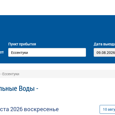
Пункт прибытия
Дата выезд
- Ессентуки
льные Воды -
уста
2026
воскресенье
10
авг