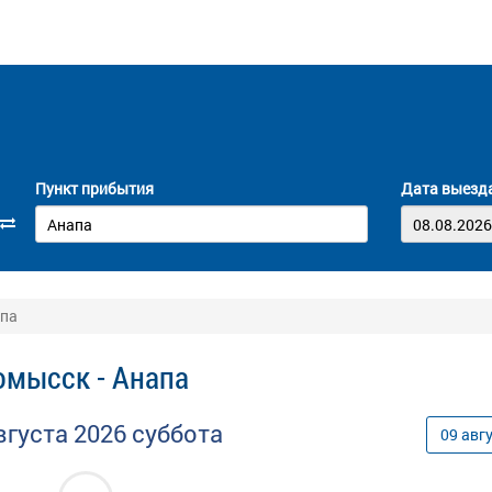
Пункт прибытия
Дата выезд
апа
омысск - Анапа
вгуста
2026
суббота
09
авг