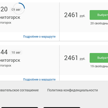
:20
09 авг
2461
Выбра
руб.
нитогорск
тогорск
20 свободны
Подробнее
о маршруте
:44
10 авг
2461
Выбра
руб.
нитогорск
тогорск
19 свободны
Подробнее
о маршруте
овательское соглашение
Политика конфиденциальности
:50
10 авг
2461
Выбра
руб.
нитогорск