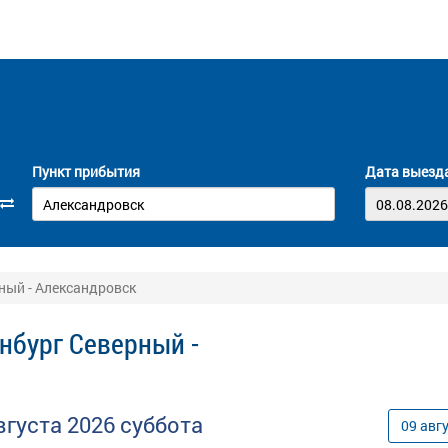
Пункт прибытия
Дата выезд
ный - Александровск
нбург Северный -
вгуста
2026
суббота
09
авг