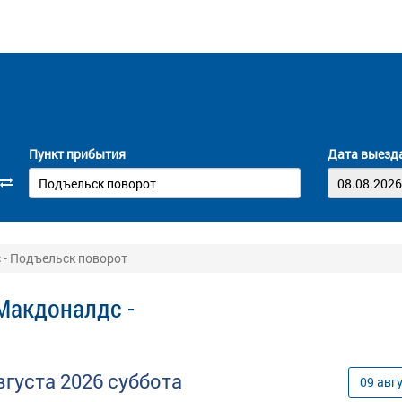
Пункт прибытия
Дата выезд
 - Подъельск поворот
Макдоналдс -
вгуста
2026
суббота
09
авг