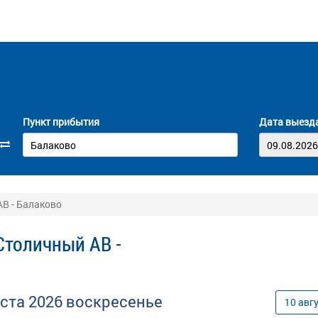
Пункт прибытия
Дата выезд
В - Балаково
Столичный АВ -
уста
2026
воскресенье
10
авг