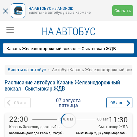
НА-АВТОБУС на ANDROID
Скачать
Билеты на автобус у вас в кармане
НА АВТОБУС
Билеты на автобус
Автобус Казань Железнодорожный вокза
Расписание автобуса Казань Железнодорожный
вокзал - Сыктывкар ЖДВ
07 августа
06
авг
08
авг
пятница
22:30
11:30
08 авг
13 ч. 0 м
Казань Железнодорожный вокзал
Сыктывкар ЖДВ
Казань Макдоналдс, Россия, Республика Татарстан, Казань, ул Саид-Галеева, 4
Сыктывкар ЖДВ, улица Морозова, 1А