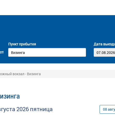
Пункт прибытия
Дата выезд
ожный вокзал - Визинга
изинга
вгуста
2026
пятница
08
авг