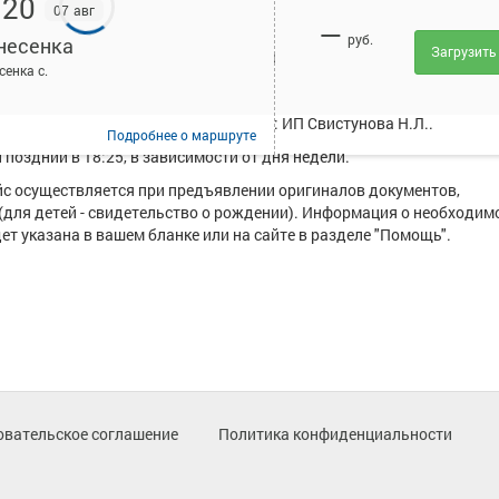
:20
07 авг
—
руб.
несенка
Загрузить
исанием и купить билет онлайн на автобус Петровка - Вознесенка.
сенка с.
ирует в среднем 4 рейса.
уществляют следующие перевозчики: ИП Свистунова Н.Л..
Подробнее
о маршруте
поздний в 18:25, в зависимости от дня недели.
ейс осуществляется при предъявлении оригиналов документов,
(для детей - свидетельство о рождении). Информация о необходим
т указана в вашем бланке или на сайте в разделе "Помощь".
овательское соглашение
Политика конфиденциальности