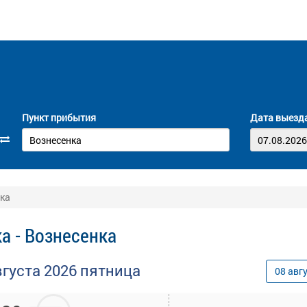
Пункт прибытия
Дата выезд
нка
а - Вознесенка
вгуста
2026
пятница
08
авг