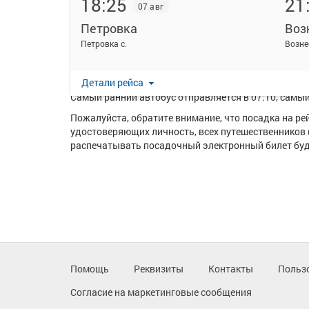
18:25
21
07 авг
Петровка
Воз
На данной странице вы можете ознакомиться с расп
Петровка с.
Возне
Ежедневно по маршруту Петровка - Вознесенка курс
Перевозку пассажиров по данному направлению ос
Детали рейса
Самый ранний автобус отправляется в 07:10, самый 
Пожалуйста, обратите внимание, что посадка на р
удостоверяющих личность, всех путешественников 
распечатывать посадочный электронный билет буде
Помощь
Реквизиты
Контакты
Польз
Согласие на маркетинговые сообщения