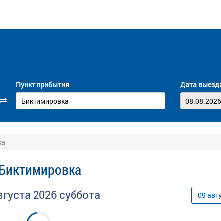
Пункт прибытия
Дата выезд
ка
 Биктимировка
вгуста
2026
суббота
09
авг