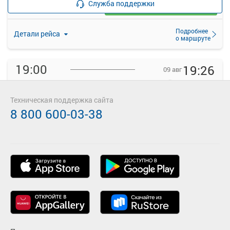
Служба поддержки
Загрузить цену
Подробнее
Детали рейса
о маршруте
19:00
19:26
09 авг
Томск
Берёзкино поворот
Томск АВ, Кирова проспект, д. 68
Поворот на Берёзкино
Техническая поддержка сайта
—
руб.
8 800 600-03-38
Загрузить цену
Подробнее
Детали рейса
о маршруте