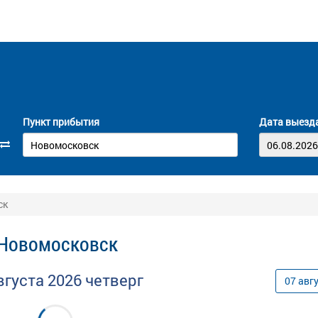
Пункт прибытия
Дата выезд
ск
 Новомосковск
вгуста
2026
четверг
07
авг