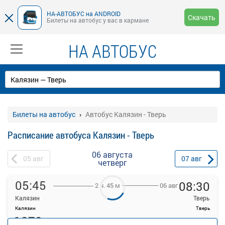
НА-АВТОБУС на ANDROID
Скачать
Билеты на автобус у вас в кармане
НА АВТОБУС
Билеты на автобус
Автобус Калязин - Тверь
Расписание автобуса Калязин - Тверь
06 августа
05
авг
07
авг
четверг
05:45
08:30
06 авг
2 ч. 45 м
Калязин
Тверь
Калязин
Тверь
1070
Продажа билетов
руб.