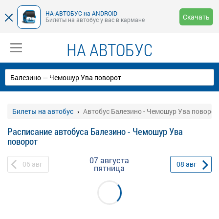
НА-АВТОБУС на ANDROID
Скачать
Билеты на автобус у вас в кармане
НА АВТОБУС
Билеты на автобус
Автобус Балезино - Чемошур Ува поворот
Расписание автобуса Балезино - Чемошур Ува
поворот
07 августа
06
авг
08
авг
пятница