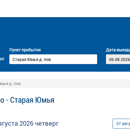
Пункт прибытия
Дата выезд
мья д. пов.
о - Старая Юмья
вгуста
2026
четверг
07
авг