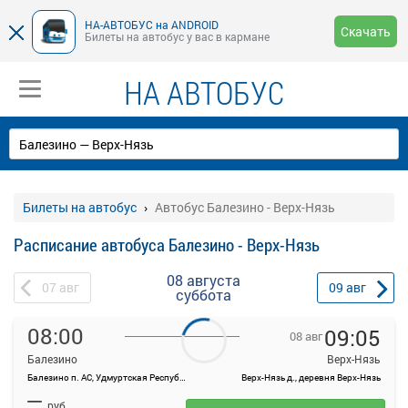
НА-АВТОБУС на ANDROID
Скачать
Билеты на автобус у вас в кармане
НА АВТОБУС
Билеты на автобус
Автобус Балезино - Верх-Нязь
Расписание автобуса Балезино - Верх-Нязь
08 августа
07
авг
09
авг
суббота
08:00
09:05
08 авг
Балезино
Верх-Нязь
Балезино п. АС, Удмуртская Республика, Балезино с., ул. Короленко, 3
Верх-Нязь д., деревня Верх-Нязь
На данной странице вы можете ознакомиться с расписанием и
—
купить билет онлайн на автобус Балезино - Верх-Нязь.
руб.