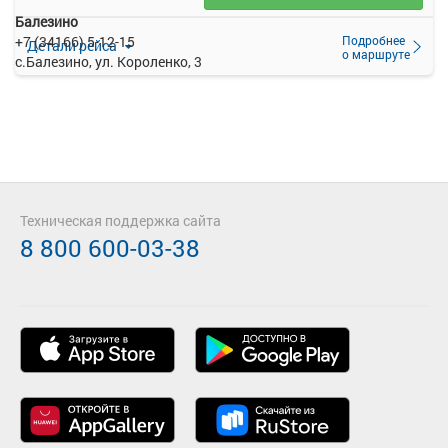
Балезино
Подробнее
+7 (34166) 5-12-15
Детали рейса
о маршруте
с.Балезино, ул. Короленко, 3
Техническая поддержка сайта
8 800 600-03-38