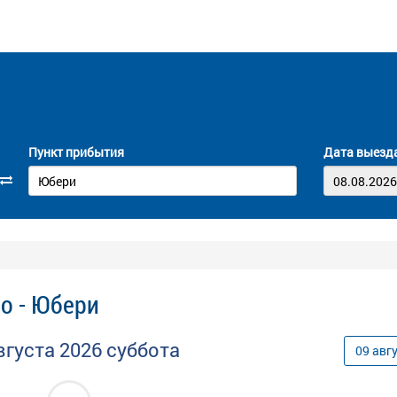
Пункт прибытия
Дата выезд
о - Юбери
вгуста
2026
суббота
09
авг