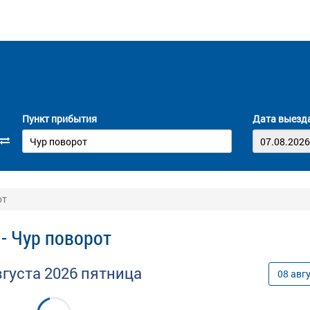
Пункт прибытия
Дата выезд
от
- Чур поворот
вгуста
2026
пятница
08
авг