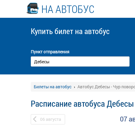
НА АВТОБУС
Купить билет
на автобус
Пункт отправления
Билеты на автобус
Автобус Дебесы - Чур повор
Расписание автобуса Дебесы 
07 а
06
августа