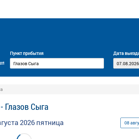
Пункт прибытия
Дата выезд
га
- Глазов Сыга
вгуста
2026
пятница
08
авг