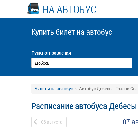
НА АВТОБУС
Купить билет
на автобус
Пункт отправления
Билеты на автобус
Автобус Дебесы - Глазов Сы
Расписание автобуса Дебесы 
07 а
06
августа