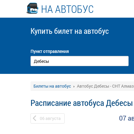
НА АВТОБУС
Купить билет
на автобус
Пункт отправления
Билеты на автобус
Автобус Дебесы - СНТ Алмаз
Расписание автобуса Дебесы
07 а
06
августа