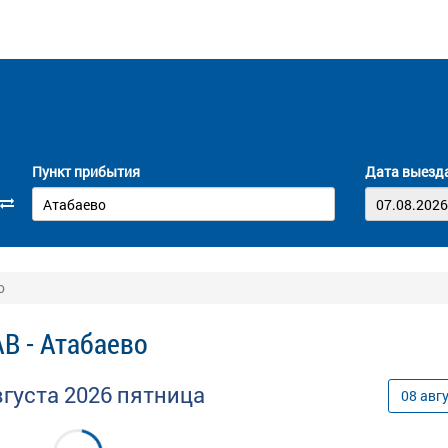
Пункт прибытия
Дата выезд
о
В - Атабаево
вгуста
2026
пятница
08
авг