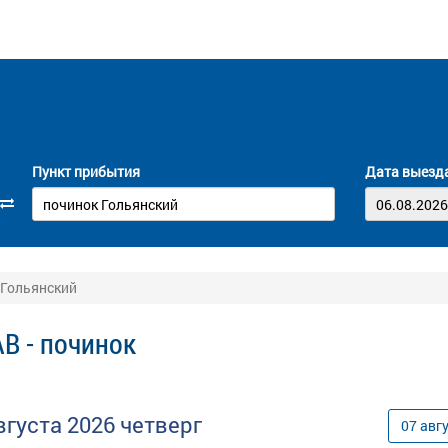
Пункт прибытия
Дата выезд
 Гольянский
АВ - починок
вгуста
2026
четверг
07
авг