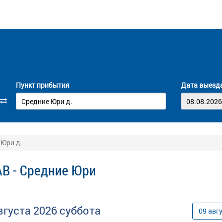
Пункт прибытия
Дата выезд
 Юри д.
АВ - Средние Юри
вгуста
2026
суббота
09
авг