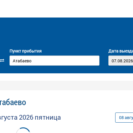
Пункт прибытия
Дата выезд
Атабаево
вгуста
2026
пятница
08
авг