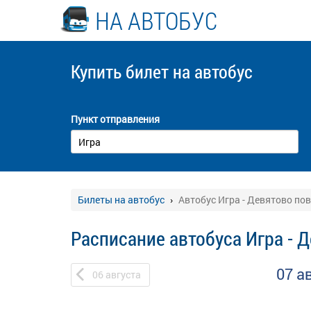
НА АВТОБУС
Купить билет
на автобус
Пункт отправления
Билеты на автобус
Автобус Игра - Девятово по
Расписание автобуса Игра - 
07 а
06
августа