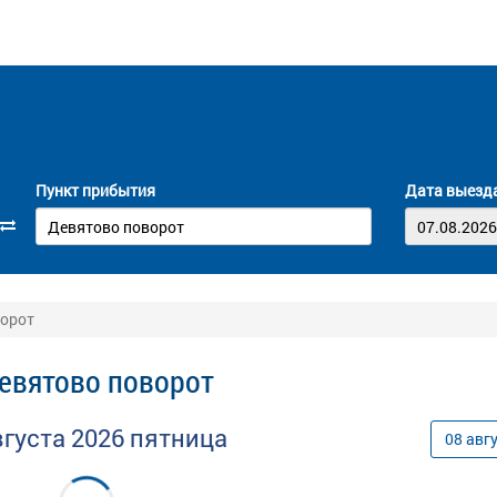
Пункт прибытия
Дата выезд
ворот
Девятово поворот
вгуста
2026
пятница
08
авг