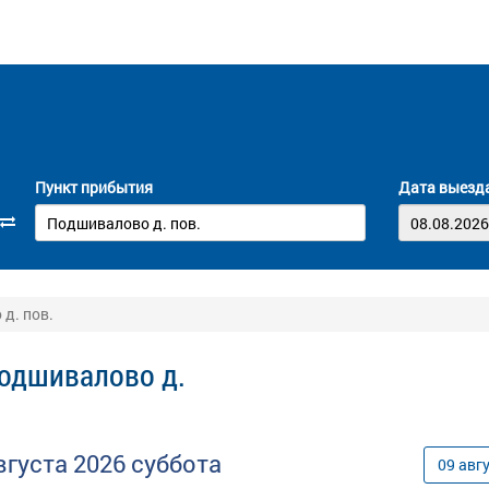
Пункт прибытия
Дата выезд
д. пов.
Подшивалово д.
вгуста
2026
суббота
09
авг