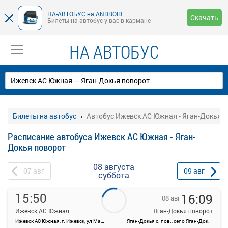
НА-АВТОБУС на ANDROID
Скачать
Билеты на автобус у вас в кармане
НА АВТОБУС
Билеты на автобус
Автобус Ижевск АС Южная - Яган-Докья 
Расписание автобуса Ижевск АС Южная - Яган-
Докья поворот
08 августа
07
авг
09
авг
суббота
15:50
16:09
08 авг
Ижевск АС Южная
Яган-Докья поворот
Ижевск АС Южная, г. Ижевск, ул Маяковского, 47
Яган-Докья с. пов., село Яган-Докья, Малопургинский район
На данной странице вы можете ознакомиться с расписанием и