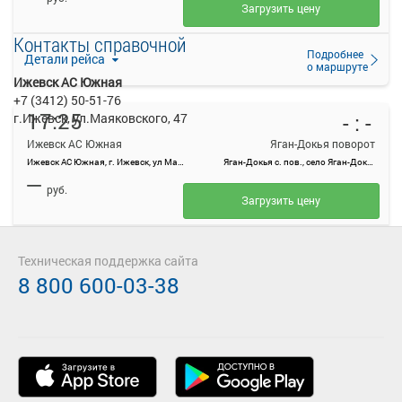
Загрузить цену
Контакты справочной
Подробнее
Детали рейса
о маршруте
Ижевск АС Южная
+7 (3412) 50-51-76
17:25
- : -
г.Ижевск, ул.Маяковского, 47
Ижевск АС Южная
Яган-Докья поворот
Ижевск АС Южная, г. Ижевск, ул Маяковского, 47
Яган-Докья с. пов., село Яган-Докья, Малопургинский район
—
руб.
Загрузить цену
Подробнее
Детали рейса
о маршруте
Техническая поддержка сайта
8 800 600-03-38