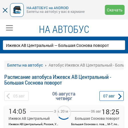
НА-АВТОБУС на ANDROID
Скачать
Билеты на автобус у вас в кармане
НА АВТОБУС
Билеты на автобус
Автобус Ижевск АВ Центральный - Больш
Расписание автобуса Ижевск АВ Центральный -
Большая Соснова поворот
06 августа
05
авг
07
авг
четверг
14:05
18:25
06 авг
3 ч. 20 м
Ижевск АВ Центральный
Большая Соснова поворот
Ижевск АВ Центральный, Россия, Удмуртская Республика, Ижевск, Красноармейская ул, 134А
Большая Соснова с. пов., , М-7, подъезд к Ижевску и Перми
На данной странице вы можете ознакомиться с расписанием и