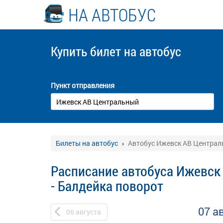
НА АВТОБУС
Купить билет
на автобус
Пункт отправления
Билеты на автобус
Автобус Ижевск АВ Централ
Расписание автобуса Ижевск
- Балдейка поворот
07 а
06
августа