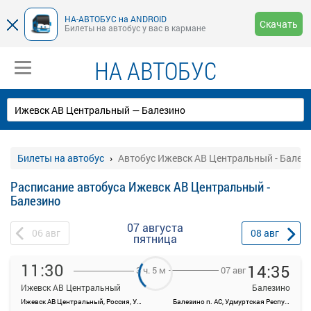
НА-АВТОБУС на ANDROID
Скачать
Билеты на автобус у вас в кармане
НА АВТОБУС
Билеты на автобус
Автобус Ижевск АВ Центральный - Балез
Расписание автобуса Ижевск АВ Центральный -
Балезино
07 августа
06
авг
08
авг
пятница
11:30
14:35
07 авг
3 ч. 5 м
Ижевск АВ Центральный
Балезино
Ижевск АВ Центральный, Россия, Удмуртская Республика, Ижевск, Красноармейская ул, 134А
Балезино п. АС, Удмуртская Республика, Балезино с., ул. Короленко, 3
На данной странице вы можете ознакомиться с расписанием и