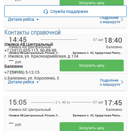
Загрузить цену
Служба поддержки
Подробнее
Детали рейса
о маршруте
Контакты справочной
14:45
18:40
07 авг
Ижевск АВ Центральный
Ижевск АВ Центральный
Балезино
+7 (3412) 655-113, 90-88-88
Ижевск АВ Центральный, Россия, Удмуртская Республика, Ижевск, Красноармейская ул, 134А
Балезино п. АС, Удмуртская Республика, Балезино с., ул. Короленко, 3
г. Ижевск, ул. Красноармейская, д.134
—
руб.
Загрузить цену
Балезино
+7 (34166) 5-12-15
ТРАНЗИТ
с.Балезино, ул. Короленко, 3
Подробнее
Детали рейса
о маршруте
15:05
17:45
07 авг
2 ч. 40 м
Ижевск АВ Центральный
Балезино
Ижевск АВ Центральный, Россия, Удмуртская Республика, Ижевск, Красноармейская ул, 134А
Балезино п. АС, Удмуртская Республика, Балезино с., ул. Короленко, 3
—
руб.
Загрузить цену