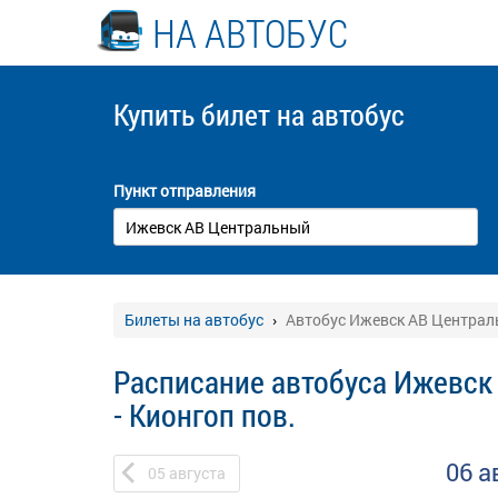
НА АВТОБУС
Купить билет
на автобус
Пункт отправления
Билеты на автобус
Автобус Ижевск АВ Централь
Расписание автобуса Ижевск
- Кионгоп пов.
06 а
05
августа