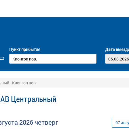
Пункт прибытия
Дата выезд
ный - Кионгоп пов.
 АВ Центральный
вгуста
2026
четверг
07
авг