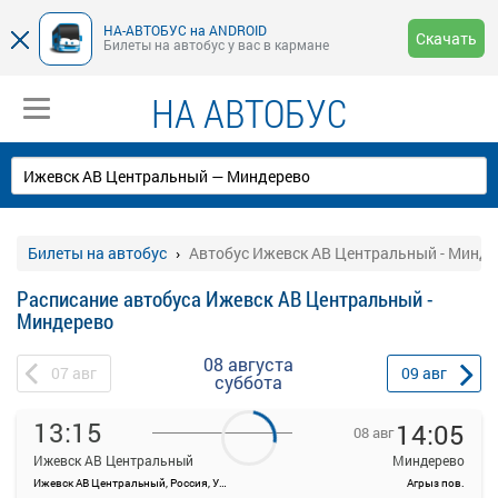
НА-АВТОБУС на ANDROID
Скачать
Билеты на автобус у вас в кармане
НА АВТОБУС
Билеты на автобус
Автобус Ижевск АВ Центральный - Минде
Расписание автобуса Ижевск АВ Центральный -
Миндерево
08 августа
07
авг
09
авг
суббота
13:15
14:05
08 авг
Ижевск АВ Центральный
Миндерево
Ижевск АВ Центральный, Россия, Удмуртская Республика, Ижевск, Красноармейская ул, 134А
Агрыз пов.
На данной странице вы можете ознакомиться с расписанием и