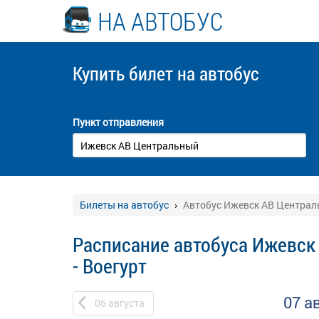
НА АВТОБУС
Купить билет
на автобус
Пункт отправления
Билеты на автобус
Автобус Ижевск АВ Централь
Расписание автобуса Ижевск
- Воегурт
07 а
06
августа