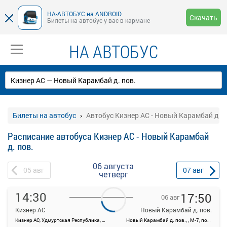
НА-АВТОБУС на ANDROID
Скачать
Билеты на автобус у вас в кармане
НА АВТОБУС
Билеты на автобус
Автобус Кизнер АС - Новый Карамбай д. п
Расписание автобуса Кизнер АС - Новый Карамбай
д. пов.
06 августа
05
авг
07
авг
четверг
14:30
17:50
06 авг
Кизнер АС
Новый Карамбай д. пов.
Кизнер АС, Удмуртская Республика, Кизнер пос., ул. Станционная, 10
Новый Карамбай д. пов., , М-7, подъезд к Ижевску и Перми