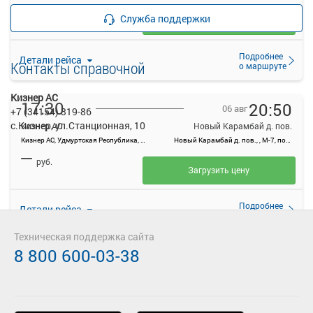
—
руб.
Служба поддержки
Загрузить цену
Подробнее
Детали рейса
Контакты справочной
о маршруте
Кизнер АС
17:30
20:50
06 авг
+7 (34154) 319-86
с.Кизнер, ул.Станционная, 10
Кизнер АС
Новый Карамбай д. пов.
Кизнер АС, Удмуртская Республика, Кизнер пос., ул. Станционная, 10
Новый Карамбай д. пов., , М-7, подъезд к Ижевску и Перми
—
руб.
Загрузить цену
Подробнее
Детали рейса
о маршруте
Техническая поддержка сайта
8 800 600-03-38