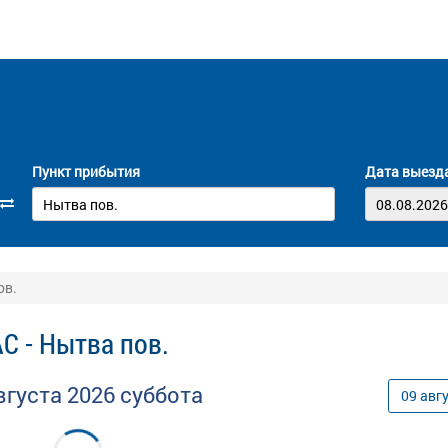
Пункт прибытия
Дата выезд
ов.
С - Нытва пов.
вгуста
2026
суббота
09
авг