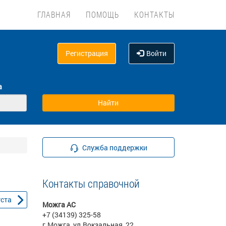
ГЛАВНАЯ
ПОМОЩЬ
КОНТАКТЫ
Регистрация
Войти
а
Служба поддержки
Контакты справочной
уста
Можга АС
+7 (34139) 325-58
г.Можга, ул.Вокзальная, 22