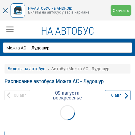
НА-АВТОБУС на ANDROID
Скачать
Билеты на автобус у вас в кармане
НА АВТОБУС
Билеты на автобус
Автобус Можга АС - Лудошур
Расписание автобуса Можга АС - Лудошур
09 августа
08
авг
10
авг
воскресенье