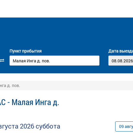
Пункт прибытия
Дата выезд
га д. пов.
С - Малая Инга д.
вгуста
2026
суббота
09
авг